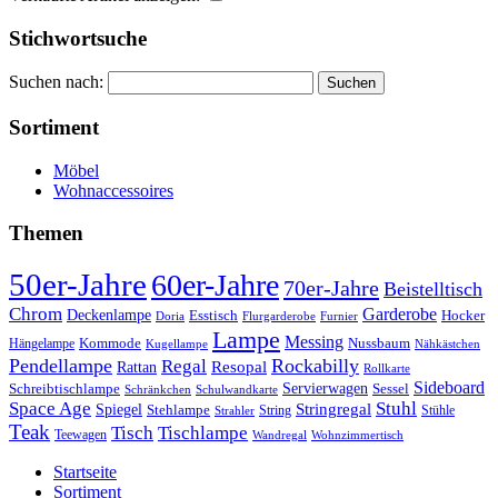
Stichwortsuche
Suchen nach:
Sortiment
Möbel
Wohnaccessoires
Themen
50er-Jahre
60er-Jahre
70er-Jahre
Beistelltisch
Chrom
Garderobe
Deckenlampe
Esstisch
Hocker
Doria
Flurgarderobe
Furnier
Lampe
Messing
Kommode
Hängelampe
Nussbaum
Kugellampe
Nähkästchen
Pendellampe
Rockabilly
Regal
Rattan
Resopal
Rollkarte
Sideboard
Servierwagen
Schreibtischlampe
Sessel
Schränkchen
Schulwandkarte
Space Age
Stuhl
Stringregal
Spiegel
Stehlampe
Stühle
Strahler
String
Teak
Tischlampe
Tisch
Teewagen
Wandregal
Wohnzimmertisch
Startseite
Sortiment