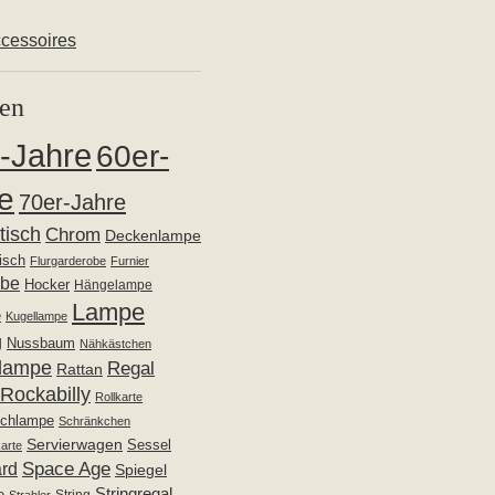
cessoires
en
-Jahre
60er-
e
70er-Jahre
ltisch
Chrom
Deckenlampe
isch
Flurgarderobe
Furnier
obe
Hocker
Hängelampe
Lampe
e
Kugellampe
g
Nussbaum
Nähkästchen
lampe
Regal
Rattan
Rockabilly
Rollkarte
schlampe
Schränkchen
Servierwagen
Sessel
arte
Space Age
rd
Spiegel
Stringregal
e