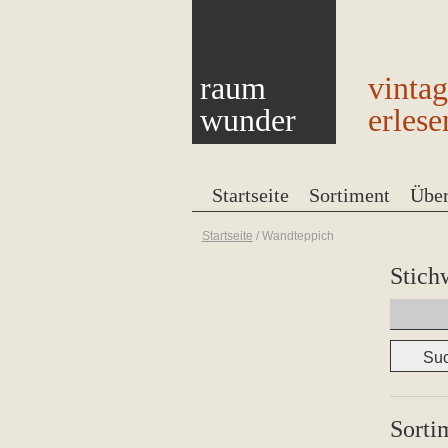
raum
vinta
wunder
erlese
Startseite
Sortiment
Übe
Startseite
/
Wandteppich
Stich
Suchen
nach:
Sorti