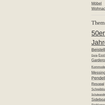
Möbel
Wohnac
Them
50er
Jahr
Beistel
Esst
Doria
Garder
Kommod
Messin
Pendel
Resopal
Schreibti
Schulwandk
Sideboa
Stehlamp