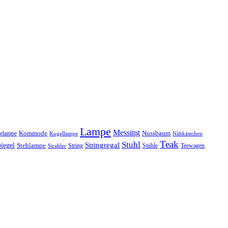
Lampe
Messing
Kommode
elampe
Nussbaum
Kugellampe
Nähkästchen
Teak
Stuhl
Stringregal
iegel
Stehlampe
Stühle
Teewagen
Strahler
String