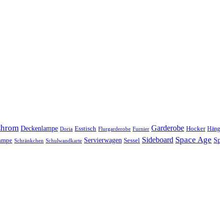
hrom
Garderobe
Deckenlampe
Esstisch
Hocker
Häng
Doria
Flurgarderobe
Furnier
Space Age
Sideboard
Servierwagen
lampe
Sessel
Sp
Schränkchen
Schulwandkarte