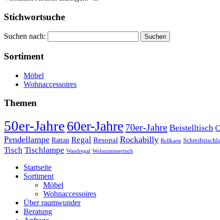
Stichwortsuche
Suchen nach:
Sortiment
Möbel
Wohnaccessoires
Themen
50er-Jahre
60er-Jahre
70er-Jahre
Beistelltisch
C
Pendellampe
Rockabilly
Regal
Rattan
Resopal
Schreibtisch
Rollkarte
Tischlampe
Tisch
Wandregal
Wohnzimmertisch
Startseite
Sortiment
Möbel
Wohnaccessoires
Über raumwunder
Beratung