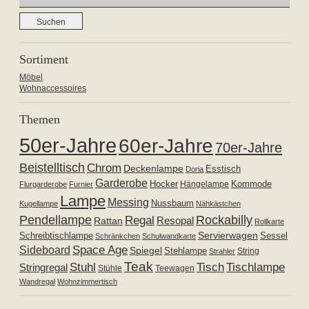
nach:
Sortiment
Möbel
Wohnaccessoires
Themen
50er-Jahre
60er-Jahre
70er-Jahre
Beistelltisch
Chrom
Deckenlampe
Esstisch
Doria
Garderobe
Hocker
Kommode
Hängelampe
Flurgarderobe
Furnier
Lampe
Messing
Nussbaum
Kugellampe
Nähkästchen
Pendellampe
Rockabilly
Regal
Resopal
Rattan
Rollkarte
Servierwagen
Schreibtischlampe
Sessel
Schränkchen
Schulwandkarte
Space Age
Sideboard
Spiegel
Stehlampe
Strahler
String
Teak
Tischlampe
Stuhl
Tisch
Stringregal
Stühle
Teewagen
Wandregal
Wohnzimmertisch