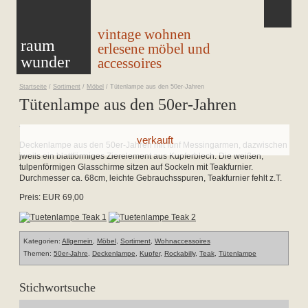
vintage wohnen
raum
erlesene möbel und
wunder
accessoires
Startseite
/
Sortiment
/
Möbel
/
Tütenlampe aus den 50er-Jahren
Tütenlampe aus den 50er-Jahren
Deckenlampe aus den 50er-Jahren mit fünf Messingarmen, dazwischen
jweils ein blattförmiges Zierelement aus Kupferblech. Die weißen,
tulpenförmigen Glasschirme sitzen auf Sockeln mit Teakfurnier.
Durchmesser ca. 68cm, leichte Gebrauchsspuren, Teakfurnier fehlt z.T.
Preis: EUR 69,00
Kategorien:
Allgemein
,
Möbel
,
Sortiment
,
Wohnaccessoires
Themen:
50er-Jahre
,
Deckenlampe
,
Kupfer
,
Rockabilly
,
Teak
,
Tütenlampe
Stichwortsuche
Suchen