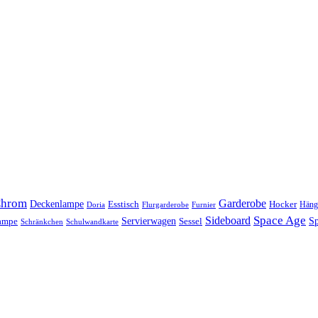
hrom
Garderobe
Deckenlampe
Esstisch
Hocker
Häng
Doria
Flurgarderobe
Furnier
Space Age
Sideboard
Servierwagen
lampe
Sessel
Sp
Schränkchen
Schulwandkarte