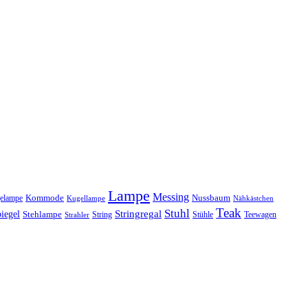
Lampe
Messing
Kommode
elampe
Nussbaum
Kugellampe
Nähkästchen
Teak
Stuhl
Stringregal
iegel
Stehlampe
Stühle
Teewagen
Strahler
String