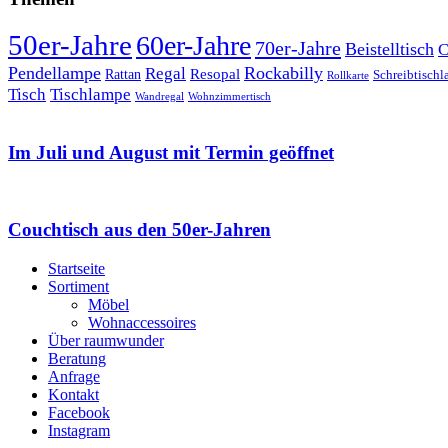
50er-Jahre
60er-Jahre
70er-Jahre
Beistelltisch
C
Pendellampe
Rockabilly
Regal
Rattan
Resopal
Schreibtisch
Rollkarte
Tischlampe
Tisch
Wandregal
Wohnzimmertisch
Im Juli und August mit Termin geöffnet
Couchtisch aus den 50er-Jahren
Startseite
Sortiment
Möbel
Wohnaccessoires
Über raumwunder
Beratung
Anfrage
Kontakt
Facebook
Instagram