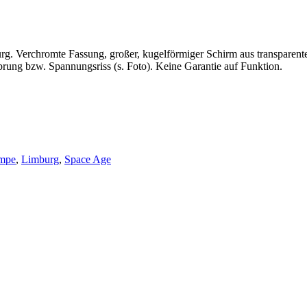
urg. Verchromte Fassung, großer, kugelförmiger Schirm aus transparen
rung bzw. Spannungsriss (s. Foto). Keine Garantie auf Funktion.
mpe
,
Limburg
,
Space Age