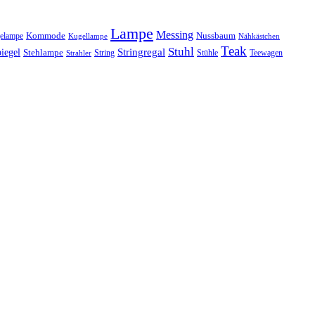
Lampe
Messing
Kommode
elampe
Nussbaum
Kugellampe
Nähkästchen
Teak
Stuhl
Stringregal
iegel
Stehlampe
Stühle
Teewagen
Strahler
String