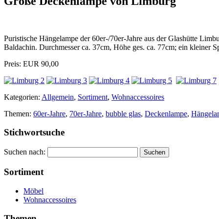
Große Deckenlampe von Limburg
Puristische Hängelampe der 60er-/70er-Jahre aus der Glashütte Limb
Baldachin. Durchmesser ca. 37cm, Höhe ges. ca. 77cm; ein kleiner Sp
Preis: EUR 90,00
Kategorien:
Allgemein
,
Sortiment
,
Wohnaccessoires
Themen:
60er-Jahre
,
70er-Jahre
,
bubble glas
,
Deckenlampe
,
Hängela
Stichwortsuche
Suchen nach:
Sortiment
Möbel
Wohnaccessoires
Themen