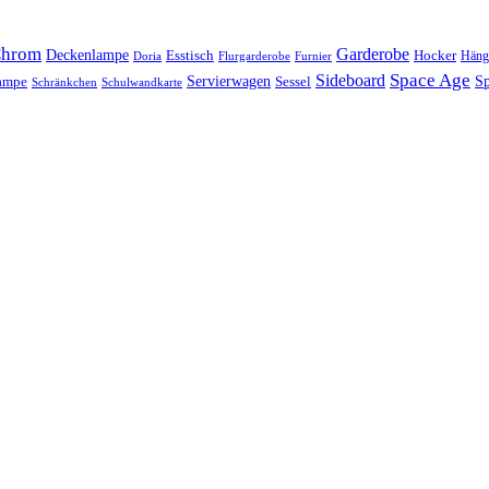
hrom
Garderobe
Deckenlampe
Esstisch
Hocker
Häng
Doria
Flurgarderobe
Furnier
Space Age
Sideboard
Servierwagen
lampe
Sessel
Sp
Schränkchen
Schulwandkarte