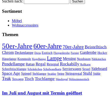
Suchen nach:
Sortiment
Möbel
Wohnaccessoires
Themen
50er-Jahre
60er-Jahre
70er-Jahre
Beistelltisch
Chrom
Garderobe
Deckenlampe
Esstisch
Hocker
Doria
Flurgarderobe
Furnier
Lampe
Messing
Kommode
Hängelampe
Nussbaum
Kugellampe
Nähkästchen
Pendellampe
Rockabilly
Regal
Rattan
Resopal
Rollkarte
Sideboard
Servierwagen
Schreibtischlampe
Sessel
Schränkchen
Schulwandkarte
Space Age
Stuhl
Stringregal
Spiegel
Stehlampe
Stühle
Strahler
String
Teak
Tischlampe
Tisch
Teewagen
Wandregal
Wohnzimmertisch
Im Juli und August mit Termin geöffnet