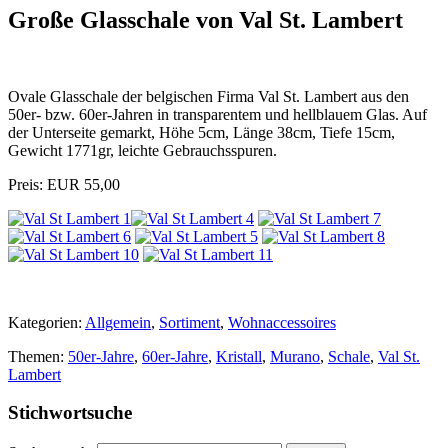
Große Glasschale von Val St. Lambert
Ovale Glasschale der belgischen Firma Val St. Lambert aus den
50er- bzw. 60er-Jahren in transparentem und hellblauem Glas. Auf
der Unterseite gemarkt, Höhe 5cm, Länge 38cm, Tiefe 15cm,
Gewicht 1771gr, leichte Gebrauchsspuren.
Preis: EUR 55,00
Kategorien:
Allgemein
,
Sortiment
,
Wohnaccessoires
Themen:
50er-Jahre
,
60er-Jahre
,
Kristall
,
Murano
,
Schale
,
Val St.
Lambert
Stichwortsuche