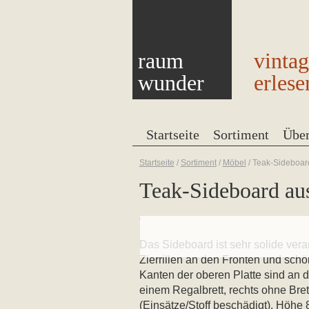
raum
vinta
wunder
erlese
Startseite
Sortiment
Übe
Startseite
/
Sortiment
/
Möbel
/
Teak-Sideboar
Teak-Sideboard aus
Das Sideboard ist sehr solide verar
Zierrillen an den Fronten und sch
Kanten der oberen Platte sind an 
einem Regalbrett, rechts ohne Bre
(Einsätze/Stoff beschädigt). Höhe