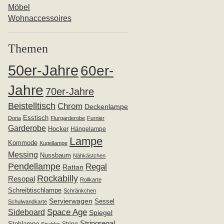
Möbel
Wohnaccessoires
Themen
50er-Jahre
60er-
Jahre
70er-Jahre
Beistelltisch
Chrom
Deckenlampe
Esstisch
Doria
Flurgarderobe
Furnier
Garderobe
Hocker
Hängelampe
Lampe
Kommode
Kugellampe
Messing
Nussbaum
Nähkästchen
Pendellampe
Regal
Rattan
Rockabilly
Resopal
Rollkarte
Schreibtischlampe
Schränkchen
Servierwagen
Sessel
Schulwandkarte
Space Age
Sideboard
Spiegel
Stringregal
Stehlampe