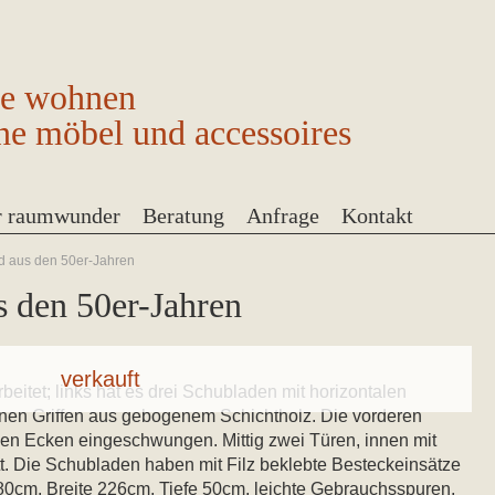
ge wohnen
ne möbel und accessoires
r raumwunder
Beratung
Anfrage
Kontakt
d aus den 50er-Jahren
 den 50er-Jahren
beitet; links hat es drei Schubladen mit horizontalen
önen Griffen aus gebogenem Schichtholz. Die vorderen
den Ecken eingeschwungen. Mittig zwei Türen, innen mit
tt. Die Schubladen haben mit Filz beklebte Besteckeinsätze
 80cm, Breite 226cm, Tiefe 50cm, leichte Gebrauchsspuren,