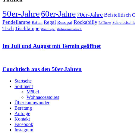
50er-Jahre
60er-Jahre
70er-Jahre
Beistelltisch
C
Pendellampe
Rockabilly
Regal
Rattan
Resopal
Schreibtisch
Rollkarte
Tischlampe
Tisch
Wandregal
Wohnzimmertisch
Im Juli und August mit Termin geöffnet
Couchtisch aus den 50er-Jahren
Startseite
Sortiment
Möbel
Wohnaccessoires
Über raumwunder
Beratung
Anfrage
Kontakt
Facebook
Instagram