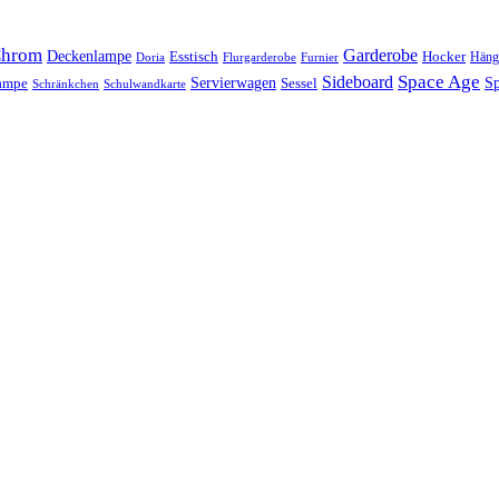
hrom
Garderobe
Deckenlampe
Esstisch
Hocker
Häng
Doria
Flurgarderobe
Furnier
Space Age
Sideboard
Servierwagen
lampe
Sessel
Sp
Schränkchen
Schulwandkarte