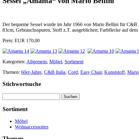
Sessel „Amanta“ von Mario Bellini
Der bequeme Sessel wurde im Jahr 1966 von Mario Bellini für C&B I
83cm, Gebrauchsspuren, Stoff z.T. ausgeblichen; Farbflecke auf dem 
Preis: EUR 170,00
Kategorien:
Allgemein
,
Möbel
,
Sortiment
Themen:
60er-Jahre
,
C&B Italia
,
Cord
,
Easy Chair
,
Kunststoff
,
Mario
Stichwortsuche
Suchen
nach:
Sortiment
Möbel
Wohnaccessoires
Themen