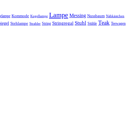
Lampe
Messing
Kommode
elampe
Nussbaum
Kugellampe
Nähkästchen
Teak
Stuhl
Stringregal
iegel
Stehlampe
Stühle
Teewagen
Strahler
String