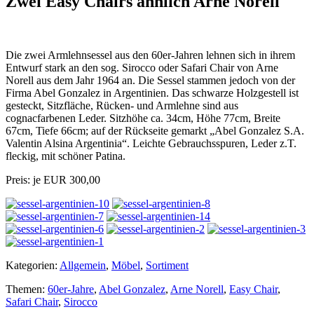
Zwei Easy Chairs ähnlich Arne Norell
Die zwei Armlehnsessel aus den 60er-Jahren lehnen sich in ihrem
Entwurf stark an den sog. Sirocco oder Safari Chair von Arne
Norell aus dem Jahr 1964 an. Die Sessel stammen jedoch von der
Firma Abel Gonzalez in Argentinien. Das schwarze Holzgestell ist
gesteckt, Sitzfläche, Rücken- und Armlehne sind aus
cognacfarbenen Leder. Sitzhöhe ca. 34cm, Höhe 77cm, Breite
67cm, Tiefe 66cm; auf der Rückseite gemarkt „Abel Gonzalez S.A.
Valentin Alsina Argentinia“. Leichte Gebrauchsspuren, Leder z.T.
fleckig, mit schöner Patina.
Preis: je EUR 300,00
Kategorien:
Allgemein
,
Möbel
,
Sortiment
Themen:
60er-Jahre
,
Abel Gonzalez
,
Arne Norell
,
Easy Chair
,
Safari Chair
,
Sirocco