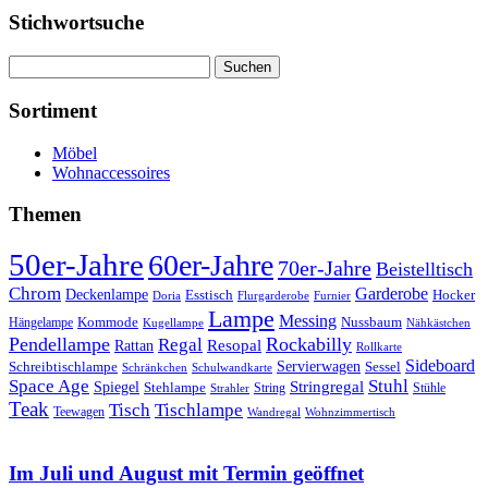
Stichwortsuche
Suchen
nach:
Sortiment
Möbel
Wohnaccessoires
Themen
50er-Jahre
60er-Jahre
70er-Jahre
Beistelltisch
Chrom
Garderobe
Deckenlampe
Esstisch
Hocker
Doria
Flurgarderobe
Furnier
Lampe
Messing
Kommode
Hängelampe
Nussbaum
Kugellampe
Nähkästchen
Pendellampe
Rockabilly
Regal
Rattan
Resopal
Rollkarte
Sideboard
Servierwagen
Schreibtischlampe
Sessel
Schränkchen
Schulwandkarte
Space Age
Stuhl
Stringregal
Spiegel
Stehlampe
Stühle
Strahler
String
Teak
Tischlampe
Tisch
Teewagen
Wandregal
Wohnzimmertisch
Im Juli und August mit Termin geöffnet