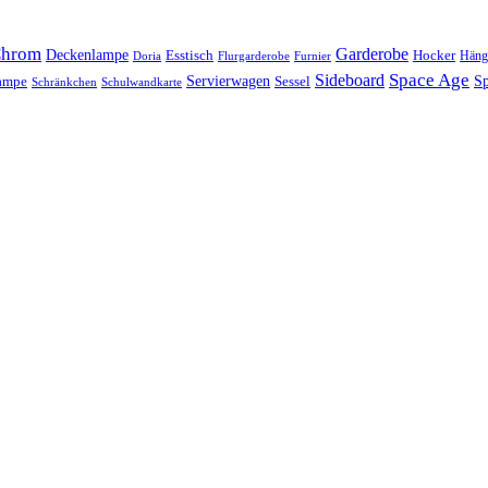
hrom
Garderobe
Deckenlampe
Esstisch
Hocker
Häng
Doria
Flurgarderobe
Furnier
Space Age
Sideboard
Servierwagen
lampe
Sessel
Sp
Schränkchen
Schulwandkarte