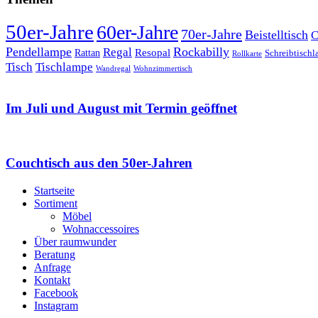
50er-Jahre
60er-Jahre
70er-Jahre
Beistelltisch
C
Pendellampe
Rockabilly
Regal
Rattan
Resopal
Schreibtisch
Rollkarte
Tischlampe
Tisch
Wandregal
Wohnzimmertisch
Im Juli und August mit Termin geöffnet
Couchtisch aus den 50er-Jahren
Startseite
Sortiment
Möbel
Wohnaccessoires
Über raumwunder
Beratung
Anfrage
Kontakt
Facebook
Instagram