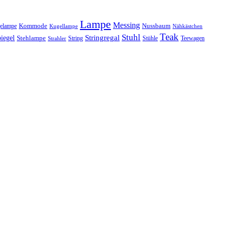
Lampe
Messing
Kommode
elampe
Nussbaum
Kugellampe
Nähkästchen
Teak
Stuhl
Stringregal
iegel
Stehlampe
Stühle
Teewagen
Strahler
String