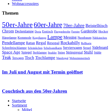
Wohnaccessoires
Themen
50er-Jahre
60er-Jahre
70er-Jahre
Beistelltisch
Chrom
Garderobe
Deckenlampe
Esstisch
Hocker
Doria
Flurgarderobe
Furnier
Lampe
Messing
Kommode
Hängelampe
Nussbaum
Kugellampe
Nähkästchen
Pendellampe
Rockabilly
Regal
Rattan
Resopal
Rollkarte
Sideboard
Servierwagen
Schreibtischlampe
Sessel
Schränkchen
Schulwandkarte
Space Age
Stuhl
Stringregal
Spiegel
Stehlampe
Stühle
Strahler
String
Teak
Tischlampe
Tisch
Teewagen
Wandregal
Wohnzimmertisch
Im Juli und August mit Termin geöffnet
Couchtisch aus den 50er-Jahren
Startseite
Sortiment
Möbel