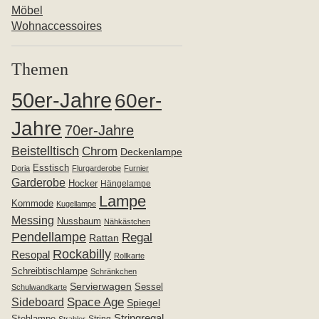
Möbel
Wohnaccessoires
Themen
50er-Jahre
60er-
Jahre
70er-Jahre
Beistelltisch
Chrom
Deckenlampe
Esstisch
Doria
Flurgarderobe
Furnier
Garderobe
Hocker
Hängelampe
Lampe
Kommode
Kugellampe
Messing
Nussbaum
Nähkästchen
Pendellampe
Regal
Rattan
Rockabilly
Resopal
Rollkarte
Schreibtischlampe
Schränkchen
Servierwagen
Sessel
Schulwandkarte
Space Age
Sideboard
Spiegel
Stringregal
Stehlampe