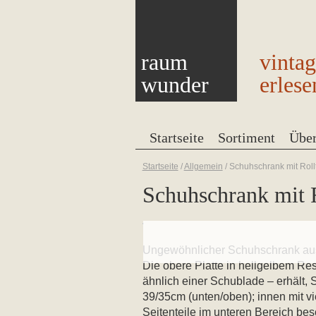
raum
vinta
wunder
erlese
Startseite
Sortiment
Übe
Startseite
/
Allgemein
/
Schuhschrank mit Roll
Schuhschrank mit 
Ungewöhnlicher Schuhschrank aus d
Die obere Platte in hellgelbem Re
ähnlich einer Schublade – erhält, S
39/35cm (unten/oben); innen mit v
Seitenteile im unteren Bereich bes