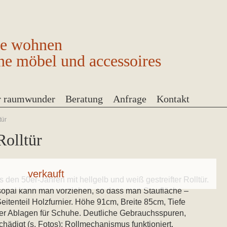
ge wohnen
ne möbel und accessoires
r raumwunder
Beratung
Anfrage
Kontakt
tür
Rolltür
en 50er-Jahren mit hellgelb und weiß gestreifter Rolltür.
sopal kann man vorziehen, so dass man Staufläche –
eitenteil Holzfurnier. Höhe 91cm, Breite 85cm, Tiefe
ier Ablagen für Schuhe. Deutliche Gebrauchsspuren,
chädigt (s. Fotos); Rollmechanismus funktioniert.