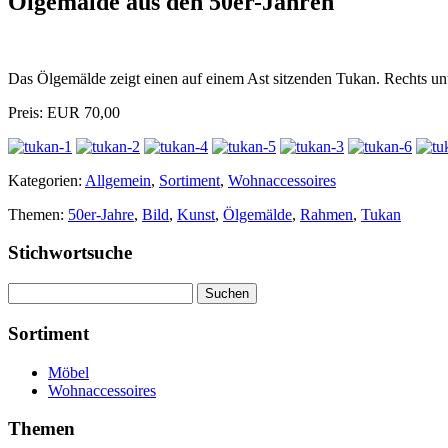
Ölgemälde aus den 50er-Jahren
Das Ölgemälde zeigt einen auf einem Ast sitzenden Tukan. Rechts unt
Preis: EUR 70,00
Kategorien:
Allgemein
,
Sortiment
,
Wohnaccessoires
Themen:
50er-Jahre
,
Bild
,
Kunst
,
Ölgemälde
,
Rahmen
,
Tukan
Stichwortsuche
Suchen
nach:
Sortiment
Möbel
Wohnaccessoires
Themen