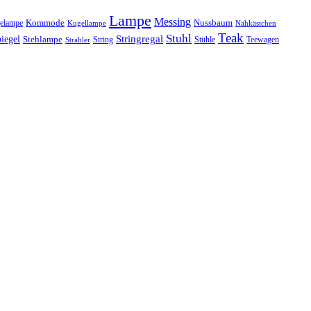
Lampe
Messing
Kommode
elampe
Nussbaum
Kugellampe
Nähkästchen
Teak
Stuhl
Stringregal
iegel
Stehlampe
Stühle
Teewagen
Strahler
String