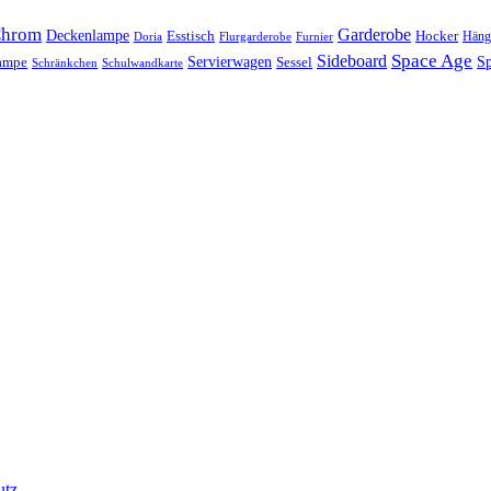
hrom
Garderobe
Deckenlampe
Esstisch
Hocker
Häng
Doria
Flurgarderobe
Furnier
Space Age
Sideboard
Servierwagen
lampe
Sessel
Sp
Schränkchen
Schulwandkarte
utz