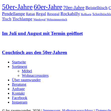
50er-Jahre
60er-Jahre
70er-Jahre
Beistelltisch
C
Pendellampe
Rockabilly
Regal
Rattan
Resopal
Schreibtisch
Rollkarte
Tischlampe
Tisch
Wandregal
Wohnzimmertisch
Im Juli und August mit Termin geöffnet
Couchtisch aus den 50er-Jahren
Startseite
Sortiment
Möbel
Wohnaccessoires
Über raumwunder
Beratung
Anfrage
Kontakt
Facebook
Instagram
© by raumwunder, 2026 |
Impressum, Haftungsausschluss
|
Datensch