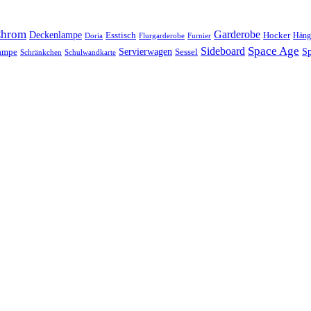
hrom
Garderobe
Deckenlampe
Esstisch
Hocker
Häng
Doria
Flurgarderobe
Furnier
Space Age
Sideboard
Servierwagen
lampe
Sessel
Sp
Schränkchen
Schulwandkarte