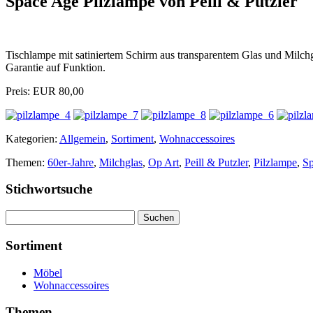
Space Age Pilzlampe von Peill & Putzler
Tischlampe mit satiniertem Schirm aus transparentem Glas und Milc
Garantie auf Funktion.
Preis: EUR 80,00
Kategorien:
Allgemein
,
Sortiment
,
Wohnaccessoires
Themen:
60er-Jahre
,
Milchglas
,
Op Art
,
Peill & Putzler
,
Pilzlampe
,
S
Stichwortsuche
Suchen
nach:
Sortiment
Möbel
Wohnaccessoires
Themen