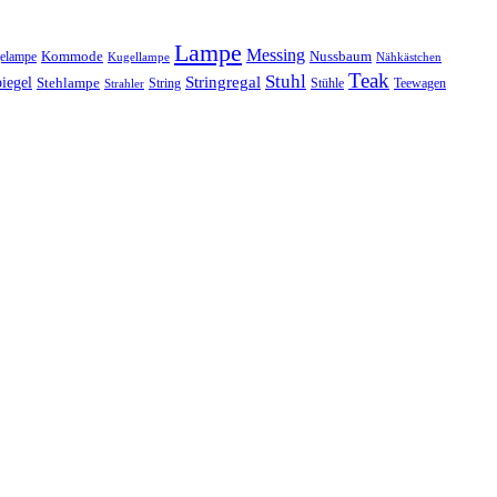
Lampe
Messing
Kommode
elampe
Nussbaum
Kugellampe
Nähkästchen
Teak
Stuhl
Stringregal
iegel
Stehlampe
Stühle
Teewagen
Strahler
String