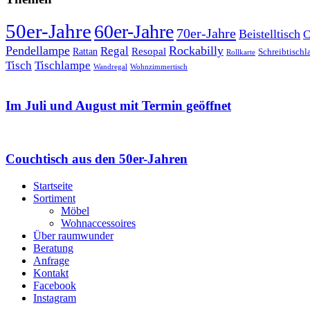
50er-Jahre
60er-Jahre
70er-Jahre
Beistelltisch
C
Pendellampe
Rockabilly
Regal
Rattan
Resopal
Schreibtisch
Rollkarte
Tischlampe
Tisch
Wandregal
Wohnzimmertisch
Im Juli und August mit Termin geöffnet
Couchtisch aus den 50er-Jahren
Startseite
Sortiment
Möbel
Wohnaccessoires
Über raumwunder
Beratung
Anfrage
Kontakt
Facebook
Instagram