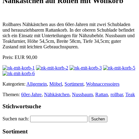
Nähkästchen auf Rollen mit Wollkorb
Rollbares Nähkästchen aus den 60er-Jahren mit zwei Schubladen
und herausziehbarem Rattankorb. In der oberen Schublade befindet
sich ein Einsatz mit Unterteilungen für Nähzubehör. Nussbaum und
Teakfurnier, Höhe 54,5cm, Breite 58cm, Tiefe 34,5cm; guter
Zustand mit leichten Gebrauchsspuren.
Preis: EUR 90,00
Kategorien:
Allgemein
,
Möbel
,
Sortiment
,
Wohnaccessoires
Themen:
60er-Jahre
,
Nähkästchen
,
Nussbaum
,
Rattan
,
rollbar
,
Teak
Stichwortsuche
Suchen nach:
Sortiment