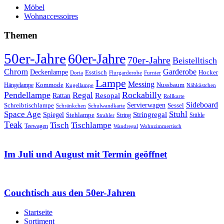
Möbel
Wohnaccessoires
Themen
50er-Jahre
60er-Jahre
70er-Jahre
Beistelltisch
Chrom
Garderobe
Deckenlampe
Esstisch
Hocker
Doria
Flurgarderobe
Furnier
Lampe
Messing
Kommode
Hängelampe
Nussbaum
Kugellampe
Nähkästchen
Pendellampe
Rockabilly
Regal
Rattan
Resopal
Rollkarte
Sideboard
Servierwagen
Schreibtischlampe
Sessel
Schränkchen
Schulwandkarte
Space Age
Stuhl
Stringregal
Spiegel
Stehlampe
Stühle
Strahler
String
Teak
Tischlampe
Tisch
Teewagen
Wandregal
Wohnzimmertisch
Im Juli und August mit Termin geöffnet
Couchtisch aus den 50er-Jahren
Startseite
Sortiment