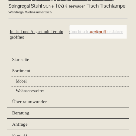
Teak
Tischlampe
Stuhl
Tisch
Stringregal
Stühle
Teewagen
Wandregal
Wohnzimmertisch
Im Juli und August mit Termin
Couchtisch aus den 50er-Jahren
geöffnet
Startseite
Sortiment
Möbel
Wohnaccessoires
Über raumwunder
Beratung
Anfrage
Kontakt