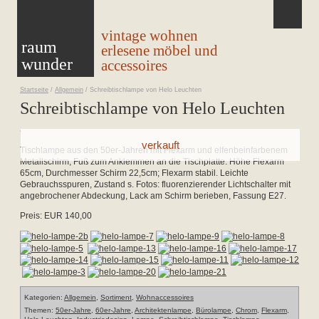
vintage wohnen
raum
erlesene möbel und
wunder
accessoires
Startseite
/
Allgemein
/
Schreibtischlampe von Helo Leuchten
Schreibtischlampe von Helo Leuchten
Tischlampe aus den 50er-Jahren mit Flexarm und elfenbeinfarbenem
Metallschirm, Fuß zum Anklemmen an die Tischplatte. Höhe Flexarm
65cm, Durchmesser Schirm 22,5cm; Flexarm stabil. Leichte
Gebrauchsspuren, Zustand s. Fotos: fluorenzierender Lichtschalter mit
angebrochener Abdeckung, Lack am Schirm berieben, Fassung E27.
Preis: EUR 140,00
Kategorien:
Allgemein
,
Sortiment
,
Wohnaccessoires
Themen:
50er-Jahre
,
60er-Jahre
,
Architektenlampe
,
Bürolampe
,
Chrom
,
Flexarm
,