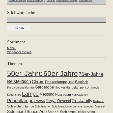
Helo-Leuchten
,
Industriedesign
,
Lampe
,
Schreibtischlampe
,
Tischlampe
Stichwortsuche
Suchen
nach:
Sortiment
Möbel
Wohnaccessoires
Themen
50er-Jahre
60er-Jahre
70er-Jahre
Beistelltisch
Chrom
Deckenlampe
Esstisch
Doria
Garderobe
Hocker
Kommode
Hängelampe
Flurgarderobe
Furnier
Lampe
Messing
Nussbaum
Kugellampe
Nähkästchen
Pendellampe
Rockabilly
Regal
Resopal
Rattan
Rollkarte
Servierwagen
Schreibtischlampe
Sessel
Schränkchen
Schulwandkarte
Space Age
Sideboard
Spiegel
Stehlampe
Strahler
String