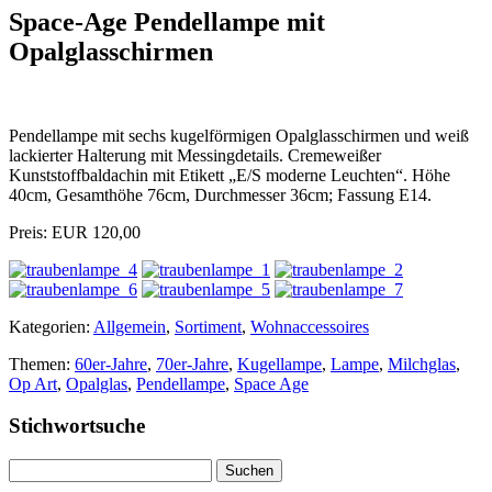
Space-Age Pendellampe mit
Opalglasschirmen
Pendellampe mit sechs kugelförmigen Opalglasschirmen und weiß
lackierter Halterung mit Messingdetails. Cremeweißer
Kunststoffbaldachin mit Etikett „E/S moderne Leuchten“. Höhe
40cm, Gesamthöhe 76cm, Durchmesser 36cm; Fassung E14.
Preis: EUR 120,00
Kategorien:
Allgemein
,
Sortiment
,
Wohnaccessoires
Themen:
60er-Jahre
,
70er-Jahre
,
Kugellampe
,
Lampe
,
Milchglas
,
Op Art
,
Opalglas
,
Pendellampe
,
Space Age
Stichwortsuche
Suchen
nach: