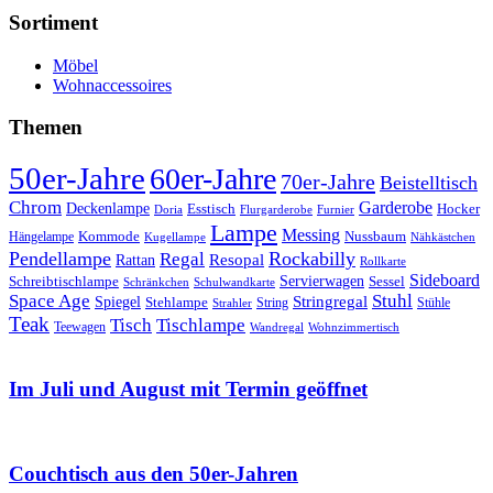
Sortiment
Möbel
Wohnaccessoires
Themen
50er-Jahre
60er-Jahre
70er-Jahre
Beistelltisch
Chrom
Garderobe
Deckenlampe
Esstisch
Hocker
Doria
Flurgarderobe
Furnier
Lampe
Messing
Kommode
Hängelampe
Nussbaum
Kugellampe
Nähkästchen
Pendellampe
Rockabilly
Regal
Rattan
Resopal
Rollkarte
Sideboard
Servierwagen
Schreibtischlampe
Sessel
Schränkchen
Schulwandkarte
Space Age
Stuhl
Stringregal
Spiegel
Stehlampe
Stühle
Strahler
String
Teak
Tischlampe
Tisch
Teewagen
Wandregal
Wohnzimmertisch
Im Juli und August mit Termin geöffnet
Couchtisch aus den 50er-Jahren