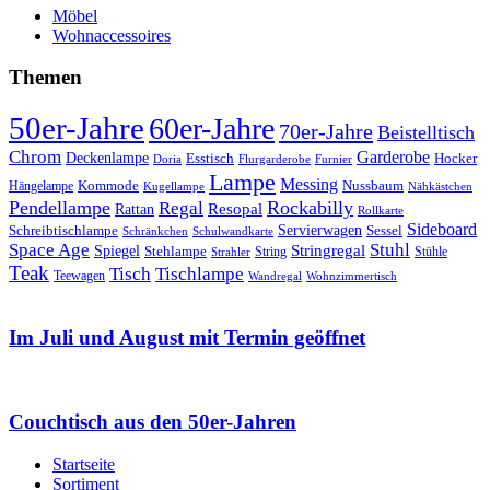
Möbel
Wohnaccessoires
Themen
50er-Jahre
60er-Jahre
70er-Jahre
Beistelltisch
Chrom
Garderobe
Deckenlampe
Esstisch
Hocker
Doria
Flurgarderobe
Furnier
Lampe
Messing
Kommode
Hängelampe
Nussbaum
Kugellampe
Nähkästchen
Pendellampe
Rockabilly
Regal
Rattan
Resopal
Rollkarte
Sideboard
Servierwagen
Schreibtischlampe
Sessel
Schränkchen
Schulwandkarte
Space Age
Stuhl
Stringregal
Spiegel
Stehlampe
Stühle
Strahler
String
Teak
Tischlampe
Tisch
Teewagen
Wandregal
Wohnzimmertisch
Im Juli und August mit Termin geöffnet
Couchtisch aus den 50er-Jahren
Startseite
Sortiment