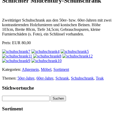
Schlichter Midcentury-Schuhschrank
Zweitüriger Schuhschrank aus den 50er- bzw. 60er-Jahren mit zwei
kontrastierenden Holzfurnieren und konischen Beinen. Höhe
103cm, Breite 80cm, Tiefe 34,5cm; Gebrauchsspuren, kleine
Furnierschäden (s. Foto), ein Schlüssel vorhanden.
Preis: EUR 80,00
Kategorien:
Allgemein
,
Möbel
,
Sortiment
Themen:
50er-Jahre
,
60er-Jahre
,
Schrank
,
Schuhschrank
,
Teak
Stichwortsuche
Suchen
nach:
Sortiment