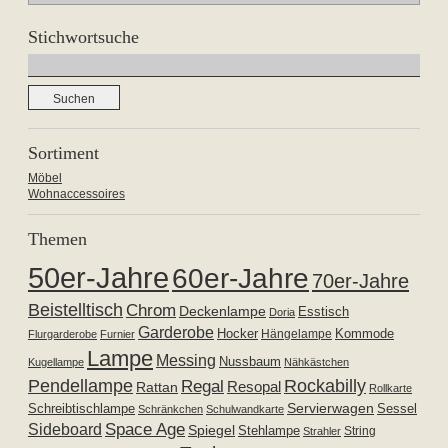
Stichwortsuche
Suchen
nach:
Sortiment
Möbel
Wohnaccessoires
Themen
50er-Jahre
60er-Jahre
70er-Jahre
Beistelltisch
Chrom
Deckenlampe
Esstisch
Doria
Garderobe
Hocker
Kommode
Hängelampe
Flurgarderobe
Furnier
Lampe
Messing
Nussbaum
Kugellampe
Nähkästchen
Pendellampe
Rockabilly
Regal
Resopal
Rattan
Rollkarte
Servierwagen
Schreibtischlampe
Sessel
Schränkchen
Schulwandkarte
Space Age
Sideboard
Spiegel
Stehlampe
Strahler
String