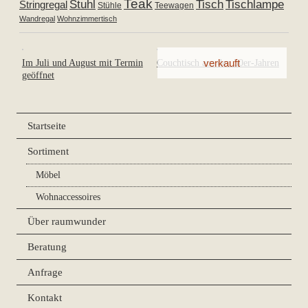
Teak
Tischlampe
Stuhl
Tisch
Stringregal
Stühle
Teewagen
Wandregal
Wohnzimmertisch
Im Juli und August mit Termin
Couchtisch aus den 50er-Jahren
geöffnet
Startseite
Sortiment
Möbel
Wohnaccessoires
Über raumwunder
Beratung
Anfrage
Kontakt