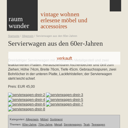
vintage wohnen
raum
erlesene möbel und
wunder
accessoires
Startseite
/
Allgemein
/
Servierwagen aus den 60er-Jahren
Servierwagen aus den 60er-Jahren
Dreirädriger Servierwagen mit schwarzem Metallgestell und zwei
teakfurnierten Platten. Herausziehbarer Aschenbecher und Griff zum
Ziehen; Höhe 74cm, Breite 76cm, Tiefe 45cm. Gebrauchsspuren, zwei
Bohrlöcher in der unteren Platte, Lackfehlstellen; der Servierwagen
steht leicht schief.
Preis: EUR 45,00
Kategorien:
Allgemein
,
Möbel
,
Sortiment
Themen:
60er-Jahre
,
70er-Jahre
,
Metall
,
Servierwagen
,
Teak
,
Teewagen