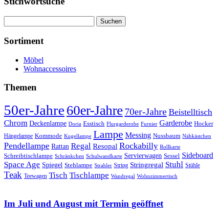
Stichwortsuche
Suchen
nach:
Sortiment
Möbel
Wohnaccessoires
Themen
50er-Jahre
60er-Jahre
70er-Jahre
Beistelltisch
Chrom
Garderobe
Deckenlampe
Esstisch
Hocker
Doria
Flurgarderobe
Furnier
Lampe
Messing
Kommode
Hängelampe
Nussbaum
Kugellampe
Nähkästchen
Pendellampe
Rockabilly
Regal
Rattan
Resopal
Rollkarte
Sideboard
Servierwagen
Schreibtischlampe
Sessel
Schränkchen
Schulwandkarte
Space Age
Stuhl
Stringregal
Spiegel
Stehlampe
Stühle
Strahler
String
Teak
Tischlampe
Tisch
Teewagen
Wandregal
Wohnzimmertisch
Im Juli und August mit Termin geöffnet