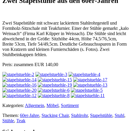
Zwei Stapelstühle aus den 60er-Jahren
Zwei Stapelstühle mit schwarz lackiertem Stahlrohrgestell und
Formholz-Sitzschale mit Teakfurnier. Einer der Stühle gemarkt „kalo
Weissach“ (Firma Karl Kilpper in Weissach). Die Stühle sind leicht
abweichend in der Größe: Sitzhöhe 44cm, Höhe 74,5/76,5cm,
Breite 53cm, Tiefe 54/49,5cm. Deutliche Gebrauchsspuren in Form
von Kratzern und kleinen Furnierschäden (s. Fotos). Zwei
Stuhlbeinkappen fehlen.
Preis: zusammen EUR 140,00
Kategorien:
Allgemein
,
Möbel
,
Sortiment
Themen:
60er-Jahre
,
Stacking Chair
,
Stahlrohr
,
Stapelstühle
,
Stuhl
,
Stühle
,
Teak