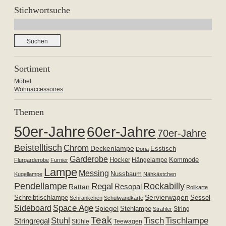
Stichwortsuche
Suchen
nach:
Sortiment
Möbel
Wohnaccessoires
Themen
50er-Jahre
60er-Jahre
70er-Jahre
Beistelltisch
Chrom
Deckenlampe
Esstisch
Doria
Garderobe
Hocker
Kommode
Hängelampe
Flurgarderobe
Furnier
Lampe
Messing
Nussbaum
Kugellampe
Nähkästchen
Pendellampe
Rockabilly
Regal
Resopal
Rattan
Rollkarte
Servierwagen
Schreibtischlampe
Sessel
Schränkchen
Schulwandkarte
Space Age
Sideboard
Spiegel
Stehlampe
Strahler
String
Teak
Tischlampe
Stuhl
Tisch
Stringregal
Stühle
Teewagen