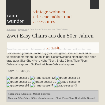
vintage wohnen
raum
erlesene möbel und
wunder
accessoires
Startseite
/
Allgemein
/
Zwei Easy Chairs aus den 50er-Jahren
Zwei Easy Chairs aus den 50er-Jahren
Zwei bequeme Armlehnsessel aus den 50er-Jahren mit konischen
Beinen und grauem Stoffbezug (der Bezugstoff ist in sich meliert mit
verschiedenfarbigen Fäden, in der Gesamtwirkung sieht der Stoff aber
grau aus). Sitzhöhe 44cm, Höhe 75cm, Breite 78cm, Tiefe 79cm;
Gebrauchsspuren, Stoff mit leichten Gebrauchsspuren.
Preis: EUR 300,00
Kategorien:
Allgemein
,
Möbel
,
Sortiment
Themen:
50er-Jahre
,
50ies
,
Armlehnsessel
,
Chair
,
Easy Chair
,
Rockabilly
,
Sessel