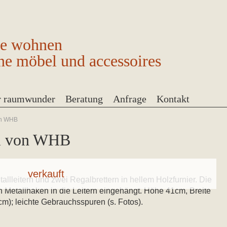
ge wohnen
ne möbel und accessoires
r raumwunder
Beratung
Anfrage
Kontakt
on WHB
al von WHB
allleitern und zwei Regalbrettern in hellem Holzfurnier. Die
 Metallhaken in die Leitern eingehängt. Höhe 41cm, Breite
m); leichte Gebrauchsspuren (s. Fotos).