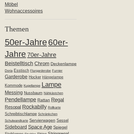
Möbel
Wohnaccessoires
Themen
50er-Jahre
60er-
Jahre
70er-Jahre
Beistelltisch
Chrom
Deckenlampe
Esstisch
Doria
Flurgarderobe
Furnier
Garderobe
Hocker
Hängelampe
Lampe
Kommode
Kugellampe
Messing
Nussbaum
Nähkästchen
Pendellampe
Regal
Rattan
Rockabilly
Resopal
Rollkarte
Schreibtischlampe
Schränkchen
Servierwagen
Sessel
Schulwandkarte
Space Age
Sideboard
Spiegel
Stringregal
Stehlampe