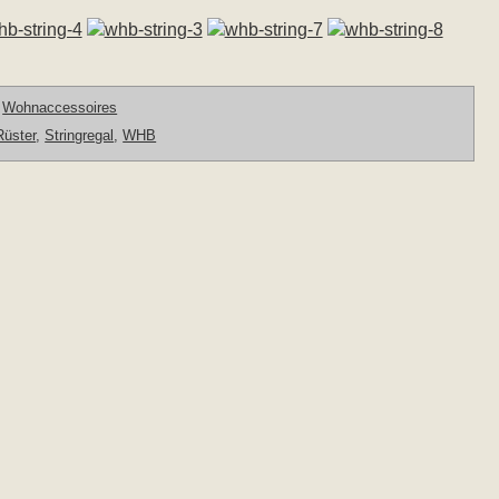
,
Wohnaccessoires
Rüster
,
Stringregal
,
WHB