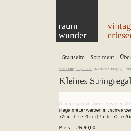
raum
vinta
wunder
erlese
Startseite
Sortiment
Übe
Startseite
/
Allgemein
/
Kleines Stringregal v
Kleines Stringreg
Stringregal mit zwei schwarzen Met
Regalbretter werden mit schwarzen
72cm, Tiefe 26cm (Bretter 70,5x26c
Preis: EUR 90,00