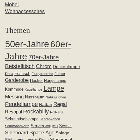
Möbel
Wohnaccessoires
Themen
50er-Jahre
60er-
Jahre
70er-Jahre
Beistelltisch
Chrom
Deckenlampe
Esstisch
Doria
Flurgarderobe
Furnier
Garderobe
Hocker
Hängelampe
Lampe
Kommode
Kugellampe
Messing
Nussbaum
Nähkästchen
Pendellampe
Regal
Rattan
Rockabilly
Resopal
Rollkarte
Schreibtischlampe
Schränkchen
Servierwagen
Sessel
Schulwandkarte
Space Age
Sideboard
Spiegel
Stringregal
Stehlampe