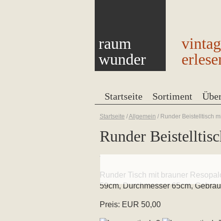
raum
vinta
wunder
erlese
Startseite
Sortiment
Übe
Startseite
/
Allgemein
/
Runder Beistelltisch m
Runder Beistelltis
Runder Tisch mit brauner Resopalo
59cm, Durchmesser 65cm, Gebrauc
Preis: EUR 50,00