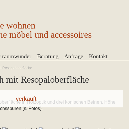
ge wohnen
ne möbel und accessoires
r raumwunder
Beratung
Anfrage
Kontakt
it Resopaloberfläche
ch mit Resopaloberfläche
berfläche in Holzoptik und drei konischen Beinen. Höhe
hsspuren (s. Fotos).