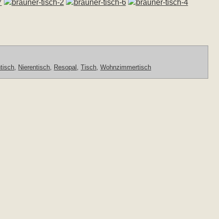
tisch
,
Nierentisch
,
Resopal
,
Tisch
,
Wohnzimmertisch