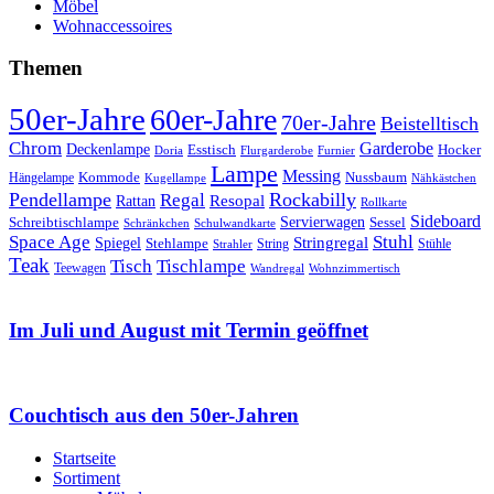
Möbel
Wohnaccessoires
Themen
50er-Jahre
60er-Jahre
70er-Jahre
Beistelltisch
Chrom
Garderobe
Deckenlampe
Esstisch
Hocker
Doria
Flurgarderobe
Furnier
Lampe
Messing
Kommode
Hängelampe
Nussbaum
Kugellampe
Nähkästchen
Pendellampe
Rockabilly
Regal
Rattan
Resopal
Rollkarte
Sideboard
Servierwagen
Schreibtischlampe
Sessel
Schränkchen
Schulwandkarte
Space Age
Stuhl
Stringregal
Spiegel
Stehlampe
Stühle
Strahler
String
Teak
Tischlampe
Tisch
Teewagen
Wandregal
Wohnzimmertisch
Im Juli und August mit Termin geöffnet
Couchtisch aus den 50er-Jahren
Startseite
Sortiment