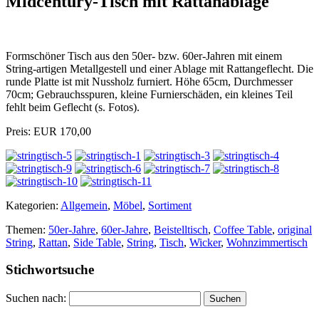
Midcentury-Tisch mit Rattanablage
Formschöner Tisch aus den 50er- bzw. 60er-Jahren mit einem
String-artigen Metallgestell und einer Ablage mit Rattangeflecht. Die
runde Platte ist mit Nussholz furniert. Höhe 65cm, Durchmesser
70cm; Gebrauchsspuren, kleine Furnierschäden, ein kleines Teil
fehlt beim Geflecht (s. Fotos).
Preis: EUR 170,00
Kategorien:
Allgemein
,
Möbel
,
Sortiment
Themen:
50er-Jahre
,
60er-Jahre
,
Beistelltisch
,
Coffee Table
,
original
String
,
Rattan
,
Side Table
,
String
,
Tisch
,
Wicker
,
Wohnzimmertisch
Stichwortsuche
Suchen nach: