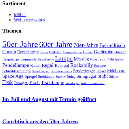
Sortiment
Möbel
Wohnaccessoires
Themen
50er-Jahre
60er-Jahre
70er-Jahre
Beistelltisch
Chrom
Garderobe
Deckenlampe
Esstisch
Hocker
Doria
Flurgarderobe
Furnier
Lampe
Messing
Kommode
Hängelampe
Nussbaum
Kugellampe
Nähkästchen
Pendellampe
Rockabilly
Regal
Rattan
Resopal
Rollkarte
Sideboard
Servierwagen
Schreibtischlampe
Sessel
Schränkchen
Schulwandkarte
Space Age
Stuhl
Stringregal
Spiegel
Stehlampe
Stühle
Strahler
String
Teak
Tischlampe
Tisch
Teewagen
Wandregal
Wohnzimmertisch
Im Juli und August mit Termin geöffnet
Couchtisch aus den 50er-Jahren