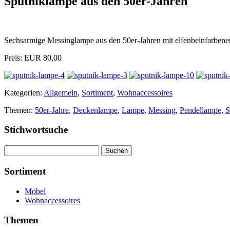
Sputniklampe aus den 50er-Jahren
Sechsarmige Messinglampe aus den 50er-Jahren mit elfenbeinfarben
Preis: EUR 80,00
Kategorien:
Allgemein
,
Sortiment
,
Wohnaccessoires
Themen:
50er-Jahre
,
Deckenlampe
,
Lampe
,
Messing
,
Pendellampe
,
S
Stichwortsuche
Suchen
nach:
Sortiment
Möbel
Wohnaccessoires
Themen