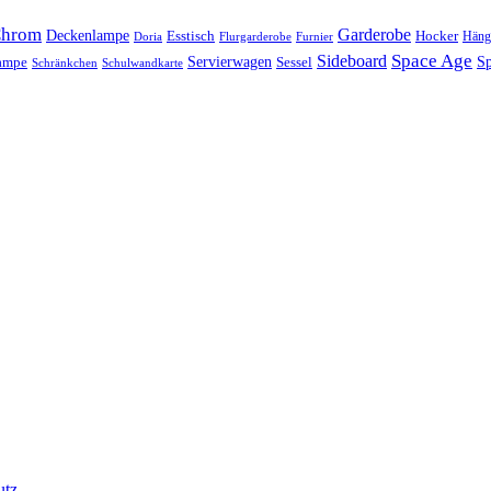
hrom
Garderobe
Deckenlampe
Esstisch
Hocker
Häng
Doria
Flurgarderobe
Furnier
Space Age
Sideboard
Servierwagen
lampe
Sessel
Sp
Schränkchen
Schulwandkarte
utz