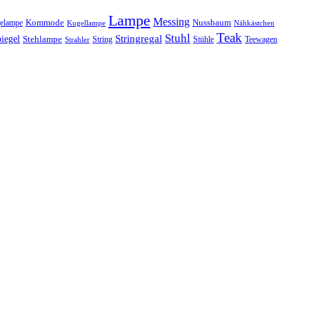
Lampe
Messing
Kommode
elampe
Nussbaum
Kugellampe
Nähkästchen
Teak
Stuhl
Stringregal
iegel
Stehlampe
Stühle
Teewagen
Strahler
String