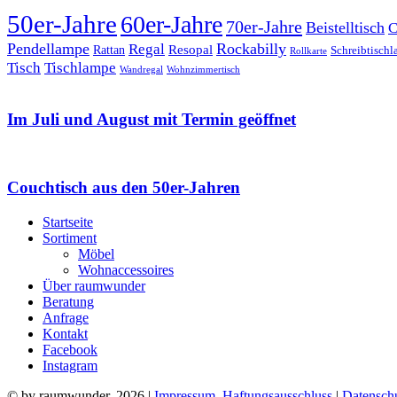
50er-Jahre
60er-Jahre
70er-Jahre
Beistelltisch
C
Pendellampe
Rockabilly
Regal
Rattan
Resopal
Schreibtisch
Rollkarte
Tischlampe
Tisch
Wandregal
Wohnzimmertisch
Im Juli und August mit Termin geöffnet
Couchtisch aus den 50er-Jahren
Startseite
Sortiment
Möbel
Wohnaccessoires
Über raumwunder
Beratung
Anfrage
Kontakt
Facebook
Instagram
© by raumwunder, 2026 |
Impressum, Haftungsausschluss
|
Datensch