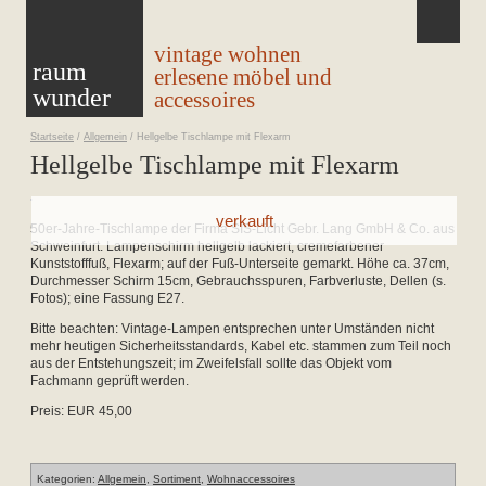
vintage wohnen
raum
erlesene möbel und
wunder
accessoires
Startseite
/
Allgemein
/
Hellgelbe Tischlampe mit Flexarm
Hellgelbe Tischlampe mit Flexarm
50er-Jahre-Tischlampe der Firma
SIS-Licht Gebr. Lang GmbH & Co. aus
Schweinfurt. Lampenschirm hellgelb lackiert, cremefarbener
Kunststofffuß, Flexarm; auf der Fuß-Unterseite gemarkt. Höhe ca. 37cm,
Durchmesser Schirm 15cm, Gebrauchsspuren, Farbverluste, Dellen (s.
Fotos); eine Fassung E27.
Bitte beachten: Vintage-Lampen entsprechen unter Umständen nicht
mehr heutigen Sicherheitsstandards, Kabel etc. stammen zum Teil noch
aus der Entstehungszeit; im Zweifelsfall sollte das Objekt vom
Fachmann geprüft werden.
Preis: EUR 45,00
Kategorien:
Allgemein
,
Sortiment
,
Wohnaccessoires