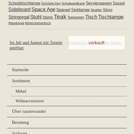
Servierwagen
Schreibtischlampe
Sessel
Schränkchen
Schulwandkarte
Space Age
Sideboard
Spiegel
Stehlampe
Strahler
String
Teak
Tischlampe
Stuhl
Tisch
Stringregal
Stühle
Teewagen
Wandregal
Wohnzimmertisch
Im Juli und August mit Termin
Couchtisch aus den 50er-Jahren
geöffnet
Startseite
Sortiment
Möbel
Wohnaccessoires
Über raumwunder
Beratung
Anfrage