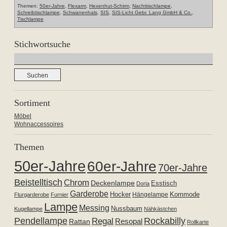
Themen:
50er-Jahre
,
Flexarm
,
Hexenhut-Schirm
,
Nachttischlampe
,
Schreibtischlampe
,
Schwanenhals
,
SIS
,
SIS-Licht Gebr. Lang GmbH & Co.
,
Tischlampe
Stichwortsuche
Suchen
nach:
Sortiment
Möbel
Wohnaccessoires
Themen
50er-Jahre
60er-Jahre
70er-Jahre
Beistelltisch
Chrom
Deckenlampe
Esstisch
Doria
Garderobe
Hocker
Kommode
Hängelampe
Flurgarderobe
Furnier
Lampe
Messing
Nussbaum
Kugellampe
Nähkästchen
Pendellampe
Rockabilly
Regal
Resopal
Rattan
Rollkarte