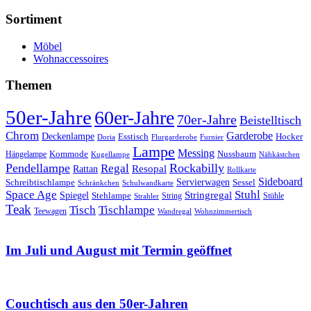
nach:
Sortiment
Möbel
Wohnaccessoires
Themen
50er-Jahre
60er-Jahre
70er-Jahre
Beistelltisch
Chrom
Garderobe
Deckenlampe
Esstisch
Hocker
Doria
Flurgarderobe
Furnier
Lampe
Messing
Kommode
Hängelampe
Nussbaum
Kugellampe
Nähkästchen
Pendellampe
Rockabilly
Regal
Rattan
Resopal
Rollkarte
Sideboard
Servierwagen
Schreibtischlampe
Sessel
Schränkchen
Schulwandkarte
Space Age
Stuhl
Stringregal
Spiegel
Stehlampe
Stühle
Strahler
String
Teak
Tischlampe
Tisch
Teewagen
Wandregal
Wohnzimmertisch
Im Juli und August mit Termin geöffnet
Couchtisch aus den 50er-Jahren