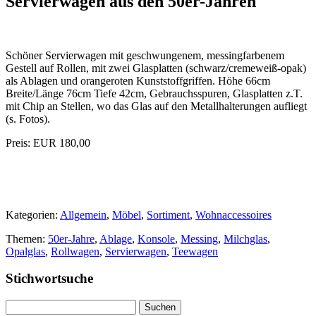
Servierwagen aus den 50er-Jahren
Schöner Servierwagen mit geschwungenem, messingfarbenem
Gestell auf Rollen, mit zwei Glasplatten (schwarz/cremeweiß-opak)
als Ablagen und orangeroten Kunststoffgriffen. Höhe 66cm
Breite/Länge 76cm Tiefe 42cm, Gebrauchsspuren, Glasplatten z.T.
mit Chip an Stellen, wo das Glas auf den Metallhalterungen aufliegt
(s. Fotos).
Preis: EUR 180,00
Kategorien:
Allgemein
,
Möbel
,
Sortiment
,
Wohnaccessoires
Themen:
50er-Jahre
,
Ablage
,
Konsole
,
Messing
,
Milchglas
,
Opalglas
,
Rollwagen
,
Servierwagen
,
Teewagen
Stichwortsuche
Suchen