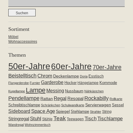
Suchen
nach:
Sortiment
Möbel
Wohnaccessoires
Themen
50er-Jahre
60er-Jahre
70er-Jahre
Beistelltisch
Chrom
Deckenlampe
Esstisch
Doria
Garderobe
Hocker
Kommode
Hängelampe
Flurgarderobe
Furnier
Lampe
Messing
Nussbaum
Kugellampe
Nähkästchen
Pendellampe
Rockabilly
Regal
Resopal
Rattan
Rollkarte
Servierwagen
Schreibtischlampe
Sessel
Schränkchen
Schulwandkarte
Space Age
Sideboard
Spiegel
Stehlampe
Strahler
String
Teak
Tischlampe
Stuhl
Tisch
Stringregal
Stühle
Teewagen
Wandregal
Wohnzimmertisch