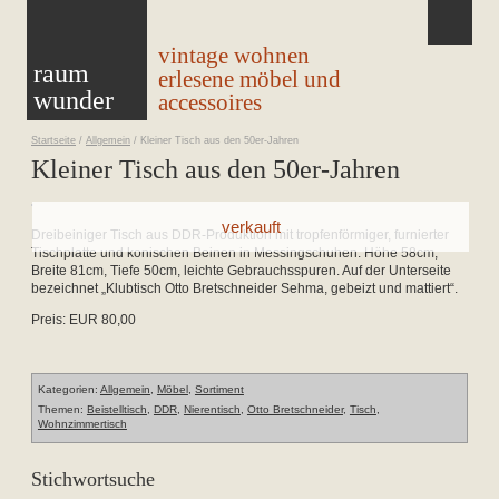
vintage wohnen
raum
erlesene möbel und
wunder
accessoires
Startseite
/
Allgemein
/
Kleiner Tisch aus den 50er-Jahren
Kleiner Tisch aus den 50er-Jahren
Dreibeiniger Tisch aus DDR-Produktion mit tropfenförmiger, furnierter
Tischplatte und konischen Beinen in Messingschuhen. Höhe 58cm,
Breite 81cm, Tiefe 50cm, leichte Gebrauchsspuren. Auf der Unterseite
bezeichnet „Klubtisch Otto Bretschneider Sehma, gebeizt und mattiert“.
Preis: EUR 80,00
Kategorien:
Allgemein
,
Möbel
,
Sortiment
Themen:
Beistelltisch
,
DDR
,
Nierentisch
,
Otto Bretschneider
,
Tisch
,
Wohnzimmertisch
Stichwortsuche