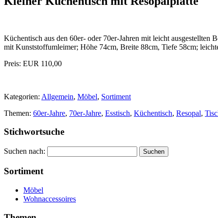
Kleiner Küchentisch mit Resopalplatte
Küchentisch aus den 60er- oder 70er-Jahren mit leicht ausgestellten
mit Kunststoffumleimer; Höhe 74cm, Breite 88cm, Tiefe 58cm; leicht
Preis: EUR 110,00
Kategorien:
Allgemein
,
Möbel
,
Sortiment
Themen:
60er-Jahre
,
70er-Jahre
,
Esstisch
,
Küchentisch
,
Resopal
,
Tis
Stichwortsuche
Suchen nach:
Sortiment
Möbel
Wohnaccessoires
Themen