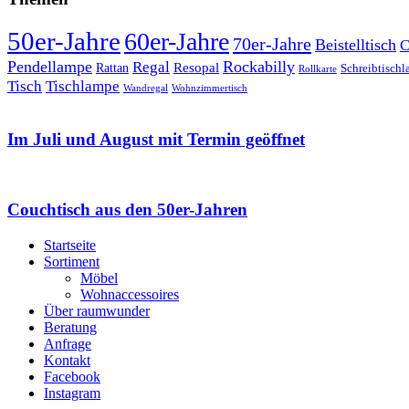
50er-Jahre
60er-Jahre
70er-Jahre
Beistelltisch
C
Pendellampe
Rockabilly
Regal
Rattan
Resopal
Schreibtisch
Rollkarte
Tischlampe
Tisch
Wandregal
Wohnzimmertisch
Im Juli und August mit Termin geöffnet
Couchtisch aus den 50er-Jahren
Startseite
Sortiment
Möbel
Wohnaccessoires
Über raumwunder
Beratung
Anfrage
Kontakt
Facebook
Instagram