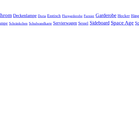
hrom
Garderobe
Deckenlampe
Esstisch
Hocker
Häng
Doria
Flurgarderobe
Furnier
Space Age
Sideboard
Servierwagen
lampe
Sessel
Sp
Schränkchen
Schulwandkarte