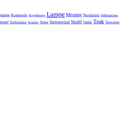
Lampe
Messing
Kommode
elampe
Nussbaum
Kugellampe
Nähkästchen
Teak
Stuhl
Stringregal
iegel
Stehlampe
Stühle
Teewagen
Strahler
String