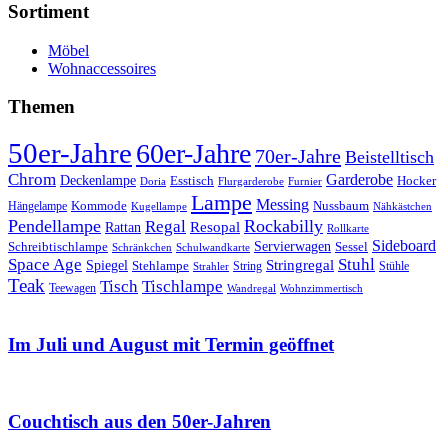
Sortiment
Möbel
Wohnaccessoires
Themen
50er-Jahre
60er-Jahre
70er-Jahre
Beistelltisch
Chrom
Garderobe
Deckenlampe
Esstisch
Hocker
Doria
Flurgarderobe
Furnier
Lampe
Messing
Kommode
Hängelampe
Nussbaum
Kugellampe
Nähkästchen
Pendellampe
Rockabilly
Regal
Rattan
Resopal
Rollkarte
Sideboard
Servierwagen
Schreibtischlampe
Sessel
Schränkchen
Schulwandkarte
Space Age
Stuhl
Stringregal
Spiegel
Stehlampe
Stühle
Strahler
String
Teak
Tischlampe
Tisch
Teewagen
Wandregal
Wohnzimmertisch
Im Juli und August mit Termin geöffnet
Couchtisch aus den 50er-Jahren