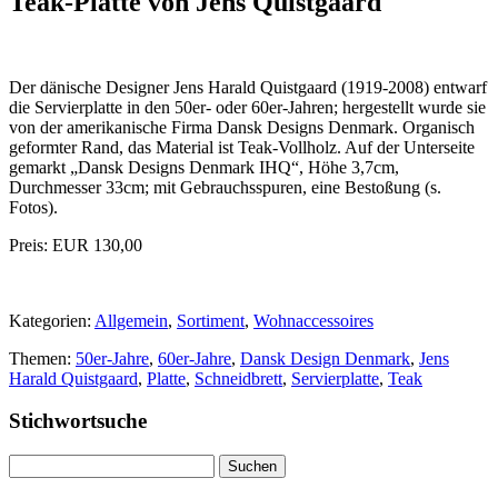
Teak-Platte von Jens Quistgaard
Der dänische Designer Jens Harald Quistgaard (1919-2008) entwarf
die Servierplatte in den 50er- oder 60er-Jahren; hergestellt wurde sie
von der amerikanische Firma Dansk Designs Denmark. Organisch
geformter Rand, das Material ist Teak-Vollholz. Auf der Unterseite
gemarkt „Dansk Designs Denmark IHQ“, Höhe 3,7cm,
Durchmesser 33cm; mit Gebrauchsspuren, eine Bestoßung (s.
Fotos).
Preis: EUR 130,00
Kategorien:
Allgemein
,
Sortiment
,
Wohnaccessoires
Themen:
50er-Jahre
,
60er-Jahre
,
Dansk Design Denmark
,
Jens
Harald Quistgaard
,
Platte
,
Schneidbrett
,
Servierplatte
,
Teak
Stichwortsuche
Suchen
nach: