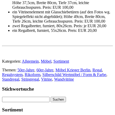
Höhe 37,5cm, Breite 80cm, Tiefe 37cm, leichte
Gebrauchsspuren. Preis: EUR 100,00
ein Vitrinenelement mit Glasschiebetüren (auf den Fotos wg.
Spiegeleffekt nicht abgebildet); Höhe 49cm, Breite 80cm,
Tiefe 26cm, leichte Gebrauchsspuren. Preis: EUR 100,00
zwei Regalbretter, furniert, 80x26cm. Preis: je EUR 20,00
ein Regalbrett, furniert, 55x26cm. Preis: EUR 20,00
Kategorien:
Allgemein
,
Möbel
,
Sortiment
Themen:
50er-Jahre
,
60er-Jahre
,
Möbel Krieger Berlin
,
Regal
,
Regalsystem
,
Rikoform
,
Silberschild Wertmöbel / Form & Farbe
,
Standregal
,
Stringregal
,
Vitrine
,
Wandvitrine
Stichwortsuche
Suchen
nach:
Sortiment