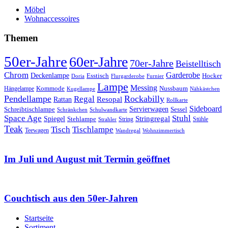
Möbel
Wohnaccessoires
Themen
50er-Jahre
60er-Jahre
70er-Jahre
Beistelltisch
Chrom
Garderobe
Deckenlampe
Esstisch
Hocker
Doria
Flurgarderobe
Furnier
Lampe
Messing
Kommode
Hängelampe
Nussbaum
Kugellampe
Nähkästchen
Pendellampe
Rockabilly
Regal
Rattan
Resopal
Rollkarte
Sideboard
Servierwagen
Schreibtischlampe
Sessel
Schränkchen
Schulwandkarte
Space Age
Stuhl
Stringregal
Spiegel
Stehlampe
Stühle
Strahler
String
Teak
Tischlampe
Tisch
Teewagen
Wandregal
Wohnzimmertisch
Im Juli und August mit Termin geöffnet
Couchtisch aus den 50er-Jahren
Startseite
Sortiment