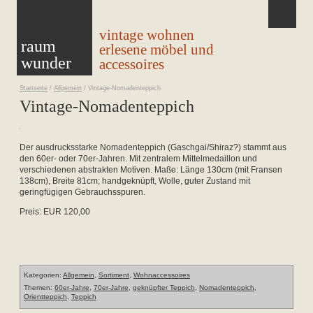
vintage wohnen
raum
erlesene möbel und
wunder
accessoires
Startseite
/
Allgemein
/
Vintage-Nomadenteppich
Vintage-Nomadenteppich
Der ausdrucksstarke Nomadenteppich (Gaschgai/Shiraz?) stammt aus
den 60er- oder 70er-Jahren. Mit zentralem Mittelmedaillon und
verschiedenen abstrakten Motiven. Maße: Länge 130cm (mit Fransen
138cm), Breite 81cm; handgeknüpft, Wolle, guter Zustand mit
geringfügigen Gebrauchsspuren.
Preis: EUR 120,00
Kategorien:
Allgemein
,
Sortiment
,
Wohnaccessoires
Themen:
60er-Jahre
,
70er-Jahre
,
geknüpfter Teppich
,
Nomadenteppich
,
Orientteppich
,
Teppich