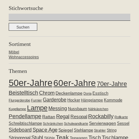
Stichwortsuche
Suchen
nach:
Sortiment
Möbel
Wohnaccessoires
Themen
50er-Jahre
60er-Jahre
70er-Jahre
Beistelltisch
Chrom
Deckenlampe
Esstisch
Doria
Garderobe
Hocker
Kommode
Hängelampe
Flurgarderobe
Furnier
Lampe
Messing
Nussbaum
Kugellampe
Nähkästchen
Pendellampe
Rockabilly
Regal
Resopal
Rattan
Rollkarte
Servierwagen
Schreibtischlampe
Sessel
Schränkchen
Schulwandkarte
Space Age
Sideboard
Spiegel
Stehlampe
Strahler
String
Teak
Tischlampe
Stuhl
Tisch
Stringregal
Stühle
Teewagen