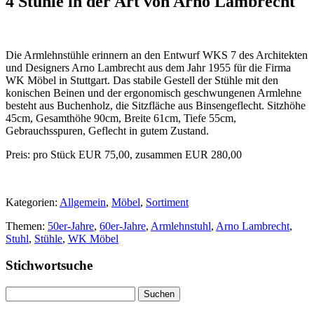
4 Stühle in der Art von Arno Lambrecht
Die Armlehnstühle erinnern an den Entwurf WKS 7 des Architekten
und Designers Arno Lambrecht aus dem Jahr 1955 für die Firma
WK Möbel in Stuttgart. Das stabile Gestell der Stühle mit den
konischen Beinen und der ergonomisch geschwungenen Armlehne
besteht aus Buchenholz, die Sitzfläche aus Binsengeflecht. Sitzhöhe
45cm, Gesamthöhe 90cm, Breite 61cm, Tiefe 55cm,
Gebrauchsspuren, Geflecht in gutem Zustand.
Preis: pro Stück EUR 75,00, zusammen EUR 280,00
Kategorien:
Allgemein
,
Möbel
,
Sortiment
Themen:
50er-Jahre
,
60er-Jahre
,
Armlehnstuhl
,
Arno Lambrecht
,
Stuhl
,
Stühle
,
WK Möbel
Stichwortsuche
Suchen
nach: