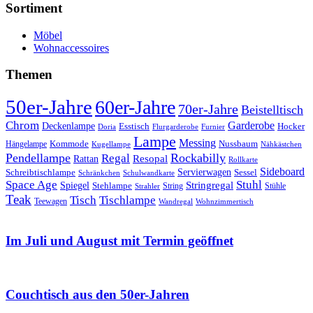
Sortiment
Möbel
Wohnaccessoires
Themen
50er-Jahre
60er-Jahre
70er-Jahre
Beistelltisch
Chrom
Garderobe
Deckenlampe
Esstisch
Hocker
Doria
Flurgarderobe
Furnier
Lampe
Messing
Kommode
Hängelampe
Nussbaum
Kugellampe
Nähkästchen
Pendellampe
Rockabilly
Regal
Rattan
Resopal
Rollkarte
Sideboard
Servierwagen
Schreibtischlampe
Sessel
Schränkchen
Schulwandkarte
Space Age
Stuhl
Stringregal
Spiegel
Stehlampe
Stühle
Strahler
String
Teak
Tischlampe
Tisch
Teewagen
Wandregal
Wohnzimmertisch
Im Juli und August mit Termin geöffnet
Couchtisch aus den 50er-Jahren