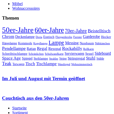
Möbel
Wohnaccessoires
Themen
50er-Jahre
60er-Jahre
70er-Jahre
Beistelltisch
Chrom
Garderobe
Deckenlampe
Esstisch
Hocker
Doria
Flurgarderobe
Furnier
Lampe
Messing
Kommode
Hängelampe
Nussbaum
Kugellampe
Nähkästchen
Pendellampe
Rockabilly
Regal
Rattan
Resopal
Rollkarte
Sideboard
Servierwagen
Schreibtischlampe
Sessel
Schränkchen
Schulwandkarte
Space Age
Stuhl
Stringregal
Spiegel
Stehlampe
Stühle
Strahler
String
Teak
Tischlampe
Tisch
Teewagen
Wandregal
Wohnzimmertisch
Im Juli und August mit Termin geöffnet
Couchtisch aus den 50er-Jahren
Startseite
Sortiment