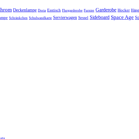
hrom
Garderobe
Deckenlampe
Esstisch
Hocker
Häng
Doria
Flurgarderobe
Furnier
Space Age
Sideboard
Servierwagen
lampe
Sessel
Sp
Schränkchen
Schulwandkarte
utz