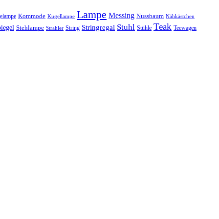
Lampe
Messing
Kommode
elampe
Nussbaum
Kugellampe
Nähkästchen
Teak
Stuhl
Stringregal
iegel
Stehlampe
Stühle
Teewagen
Strahler
String