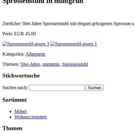
Sprossenstuhl in mintgrün
Zierlicher 50er-Jahre Sprossenstuhl mit elegant gebogenen Sprosse
Preis: EUR 45,00
Kategorien:
Allgemein
Themen:
50er-Jahre
,
mintgrün
,
Sprossenstuhl
Stichwortsuche
Suchen nach:
Sortiment
Möbel
Wohnaccessoires
Themen