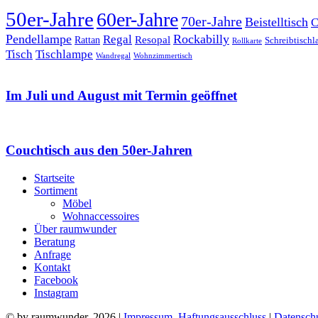
50er-Jahre
60er-Jahre
70er-Jahre
Beistelltisch
C
Pendellampe
Rockabilly
Regal
Rattan
Resopal
Schreibtisch
Rollkarte
Tischlampe
Tisch
Wandregal
Wohnzimmertisch
Im Juli und August mit Termin geöffnet
Couchtisch aus den 50er-Jahren
Startseite
Sortiment
Möbel
Wohnaccessoires
Über raumwunder
Beratung
Anfrage
Kontakt
Facebook
Instagram
© by raumwunder, 2026 |
Impressum, Haftungsausschluss
|
Datensch