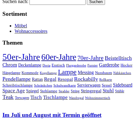
Suchen nach:
Sortiment
Möbel
Wohnaccessoires
Themen
50er-Jahre
60er-Jahre
70er-Jahre
Beistelltisch
Chrom
Garderobe
Deckenlampe
Esstisch
Hocker
Doria
Flurgarderobe
Furnier
Lampe
Messing
Kommode
Hängelampe
Nussbaum
Kugellampe
Nähkästchen
Pendellampe
Rockabilly
Regal
Rattan
Resopal
Rollkarte
Sideboard
Servierwagen
Schreibtischlampe
Sessel
Schränkchen
Schulwandkarte
Space Age
Stuhl
Stringregal
Spiegel
Stehlampe
Stühle
Strahler
String
Teak
Tischlampe
Tisch
Teewagen
Wandregal
Wohnzimmertisch
Im Juli und August mit Termin geöffnet