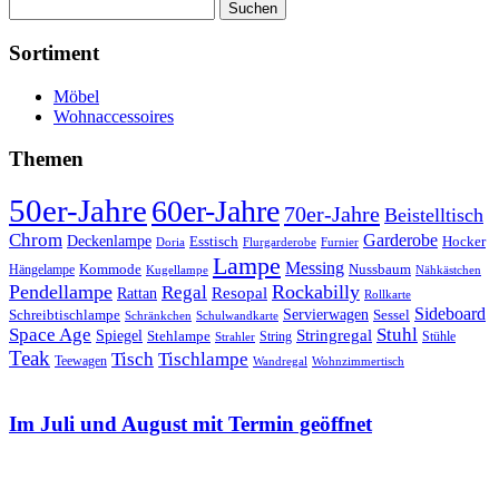
Suchen
nach:
Sortiment
Möbel
Wohnaccessoires
Themen
50er-Jahre
60er-Jahre
70er-Jahre
Beistelltisch
Chrom
Garderobe
Deckenlampe
Esstisch
Hocker
Doria
Flurgarderobe
Furnier
Lampe
Messing
Kommode
Hängelampe
Nussbaum
Kugellampe
Nähkästchen
Pendellampe
Rockabilly
Regal
Rattan
Resopal
Rollkarte
Sideboard
Servierwagen
Schreibtischlampe
Sessel
Schränkchen
Schulwandkarte
Space Age
Stuhl
Stringregal
Spiegel
Stehlampe
Stühle
Strahler
String
Teak
Tischlampe
Tisch
Teewagen
Wandregal
Wohnzimmertisch
Im Juli und August mit Termin geöffnet