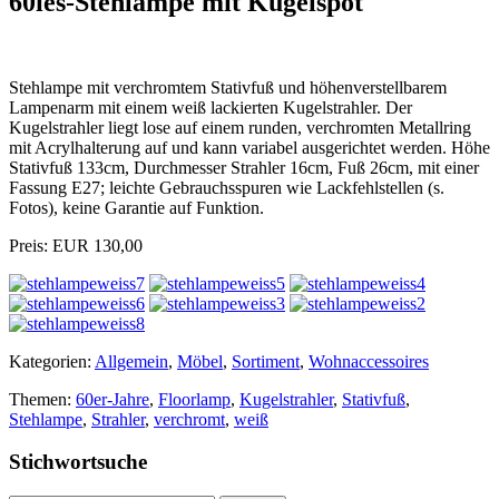
60ies-Stehlampe mit Kugelspot
Stehlampe mit verchromtem Stativfuß und höhenverstellbarem
Lampenarm mit einem weiß lackierten Kugelstrahler. Der
Kugelstrahler liegt lose auf einem runden, verchromten Metallring
mit Acrylhalterung auf und kann variabel ausgerichtet werden. Höhe
Stativfuß 133cm, Durchmesser Strahler 16cm, Fuß 26cm, mit einer
Fassung E27; leichte Gebrauchsspuren wie Lackfehlstellen (s.
Fotos), keine Garantie auf Funktion.
Preis: EUR 130,00
Kategorien:
Allgemein
,
Möbel
,
Sortiment
,
Wohnaccessoires
Themen:
60er-Jahre
,
Floorlamp
,
Kugelstrahler
,
Stativfuß
,
Stehlampe
,
Strahler
,
verchromt
,
weiß
Stichwortsuche