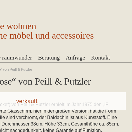
ge wohnen
ne möbel und accessoires
r raumwunder
Beratung
Anfrage
Kontakt
 von Peill & Putzler
se“ von Peill & Putzler
ke“) von Peill & Putzler erhielt im Jahr 1975 den „iF
rte Glasschirm, hier in der großen Version, hat die Form
teile sind verchromt, der Baldachin ist aus Kunststoff. Eine
), Durchmesser 38cm, Höhe 33cm, Gesamthöhe ca. 85cm.
icht nachgedunkelt, keine Garantie auf Funktion.