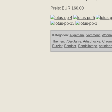
Preis: EUR 160,00
Kategorien:
Allgemein
,
Sortiment
,
Wohna
Themen:
70er-Jahre
,
Artischocke
,
Chrom
Putzler
,
Pendant
,
Pendellampe
,
satiniert