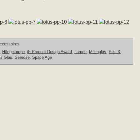
ccessoires
,
Hängelampe
,
iF Product Design Award
,
Lampe
,
Milchglas
,
Peill &
es Glas
,
Seerose
,
Space Age