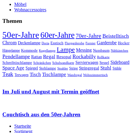
Möbel
Wohnaccessoires
Themen
50er-Jahre
60er-Jahre
70er-Jahre
Beistelltisch
Chrom
Garderobe
Deckenlampe
Esstisch
Hocker
Doria
Flurgarderobe
Furnier
Lampe
Messing
Kommode
Hängelampe
Nussbaum
Kugellampe
Nähkästchen
Pendellampe
Rockabilly
Regal
Rattan
Resopal
Rollkarte
Sideboard
Servierwagen
Schreibtischlampe
Sessel
Schränkchen
Schulwandkarte
Space Age
Stuhl
Stringregal
Spiegel
Stehlampe
Stühle
Strahler
String
Teak
Tischlampe
Tisch
Teewagen
Wandregal
Wohnzimmertisch
Im Juli und August mit Termin geöffnet
Couchtisch aus den 50er-Jahren
Startseite
Sortiment