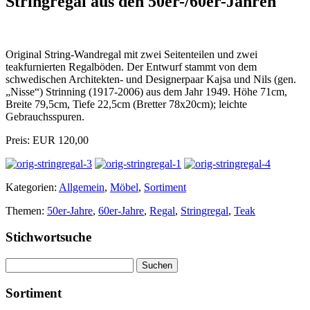
Stringregal aus den 50er-/60er-Jahren
Original String-Wandregal mit zwei Seitenteilen und zwei
teakfurnierten Regalböden. Der Entwurf stammt von dem
schwedischen Architekten- und Designerpaar Kajsa und Nils (gen.
„Nisse“) Strinning (1917-2006) aus dem Jahr 1949. Höhe 71cm,
Breite 79,5cm, Tiefe 22,5cm (Bretter 78x20cm); leichte
Gebrauchsspuren.
Preis: EUR 120,00
Kategorien:
Allgemein
,
Möbel
,
Sortiment
Themen:
50er-Jahre
,
60er-Jahre
,
Regal
,
Stringregal
,
Teak
Stichwortsuche
Suchen
nach:
Sortiment