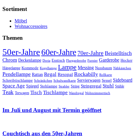
nach:
Sortiment
Möbel
Wohnaccessoires
Themen
50er-Jahre
60er-Jahre
70er-Jahre
Beistelltisch
Chrom
Garderobe
Deckenlampe
Esstisch
Hocker
Doria
Flurgarderobe
Furnier
Lampe
Messing
Kommode
Hängelampe
Nussbaum
Kugellampe
Nähkästchen
Pendellampe
Rockabilly
Regal
Rattan
Resopal
Rollkarte
Sideboard
Servierwagen
Schreibtischlampe
Sessel
Schränkchen
Schulwandkarte
Space Age
Stuhl
Stringregal
Spiegel
Stehlampe
Stühle
Strahler
String
Teak
Tischlampe
Tisch
Teewagen
Wandregal
Wohnzimmertisch
Im Juli und August mit Termin geöffnet
Couchtisch aus den 50er-Jahren