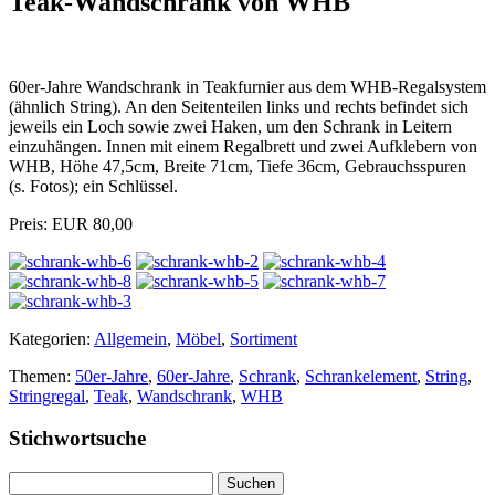
Teak-Wandschrank von WHB
60er-Jahre Wandschrank in Teakfurnier aus dem WHB-Regalsystem
(ähnlich String). An den Seitenteilen links und rechts befindet sich
jeweils ein Loch sowie zwei Haken, um den Schrank in Leitern
einzuhängen. Innen mit einem Regalbrett und zwei Aufklebern von
WHB, Höhe 47,5cm, Breite 71cm, Tiefe 36cm, Gebrauchsspuren
(s. Fotos); ein Schlüssel.
Preis: EUR 80,00
Kategorien:
Allgemein
,
Möbel
,
Sortiment
Themen:
50er-Jahre
,
60er-Jahre
,
Schrank
,
Schrankelement
,
String
,
Stringregal
,
Teak
,
Wandschrank
,
WHB
Stichwortsuche
Suchen