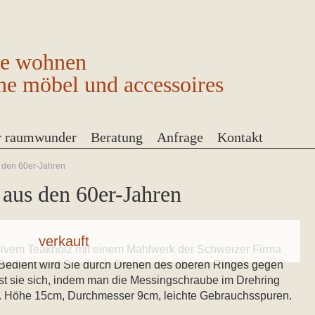
ge wohnen
ne möbel und accessoires
r raumwunder
Beratung
Anfrage
Kontakt
 den 60er-Jahren
aus den 60er-Jahren
sivem Teakholz mit einem Mahlwerk der Schweizer Firma
“. Bedient wird Sie durch Drehen des oberen Ringes gegen
sst sie sich, indem man die Messingschraube im Drehring
. Höhe 15cm, Durchmesser 9cm, leichte Gebrauchsspuren.