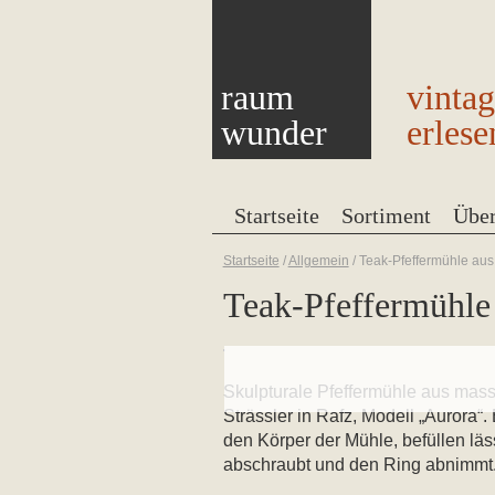
raum
vinta
wunder
erlese
Startseite
Sortiment
Übe
Startseite
/
Allgemein
/
Teak-Pfeffermühle aus
Teak-Pfeffermühle 
Skulpturale Pfeffermühle aus mas
Strässler in Rafz, Modell „Aurora
den Körper der Mühle, befüllen lä
abschraubt und den Ring abnimmt