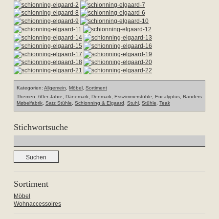
Kategorien:
Allgemein
,
Möbel
,
Sortiment
Themen:
60er-Jahre
,
Dänemark
,
Denmark
,
Esszimmerstühle
,
Eucalyptus
,
Randers
Møbelfabrik
,
Satz Stühle
,
Schionning & Elgaard
,
Stuhl
,
Stühle
,
Teak
Stichwortsuche
Suchen
nach:
Sortiment
Möbel
Wohnaccessoires