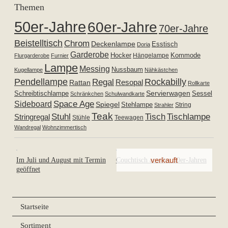
Themen
50er-Jahre
60er-Jahre
70er-Jahre
Beistelltisch
Chrom
Deckenlampe
Esstisch
Doria
Garderobe
Hocker
Kommode
Hängelampe
Flurgarderobe
Furnier
Lampe
Messing
Nussbaum
Kugellampe
Nähkästchen
Pendellampe
Rockabilly
Regal
Resopal
Rattan
Rollkarte
Servierwagen
Schreibtischlampe
Sessel
Schränkchen
Schulwandkarte
Space Age
Sideboard
Spiegel
Stehlampe
Strahler
String
Teak
Tischlampe
Stuhl
Tisch
Stringregal
Stühle
Teewagen
Wandregal
Wohnzimmertisch
Im Juli und August mit Termin
Couchtisch aus den 50er-Jahren
geöffnet
Startseite
Sortiment