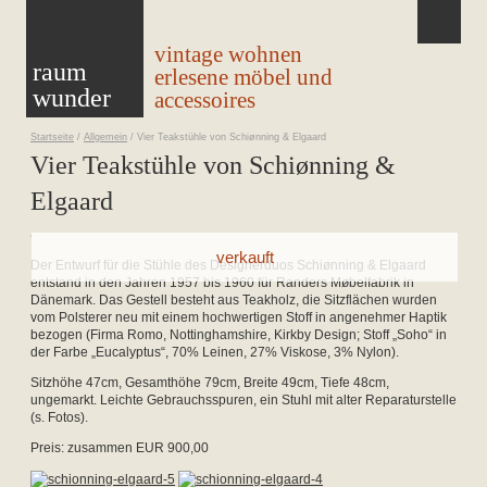
vintage wohnen
raum
erlesene möbel und
wunder
accessoires
Startseite
/
Allgemein
/
Vier Teakstühle von Schiønning & Elgaard
Vier Teakstühle von Schiønning &
Elgaard
Der Entwurf für die Stühle des Designerduos Schiønning & Elgaard
entstand in den Jahren 1957 bis 1960 für Randers Møbelfabrik in
Dänemark. Das Gestell besteht aus Teakholz, die Sitzflächen wurden
vom Polsterer neu mit einem hochwertigen Stoff in angenehmer Haptik
bezogen (Firma Romo, Nottinghamshire, Kirkby Design; Stoff „Soho“ in
der Farbe „Eucalyptus“, 70% Leinen, 27% Viskose, 3% Nylon).
Sitzhöhe 47cm, Gesamthöhe 79cm, Breite 49cm, Tiefe 48cm,
ungemarkt. Leichte Gebrauchsspuren, ein Stuhl mit alter Reparaturstelle
(s. Fotos).
Preis: zusammen EUR 900,00