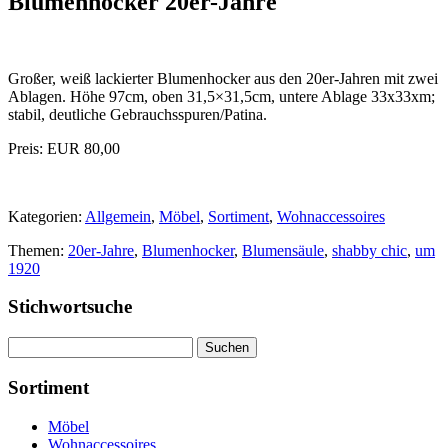
Blumenhocker 20er-Jahre
Großer, weiß lackierter Blumenhocker aus den 20er-Jahren mit zwei
Ablagen. Höhe 97cm, oben 31,5×31,5cm, untere Ablage 33x33xm;
stabil, deutliche Gebrauchsspuren/Patina.
Preis: EUR 80,00
Kategorien:
Allgemein
,
Möbel
,
Sortiment
,
Wohnaccessoires
Themen:
20er-Jahre
,
Blumenhocker
,
Blumensäule
,
shabby chic
,
um
1920
Stichwortsuche
Suchen
nach:
Sortiment
Möbel
Wohnaccessoires