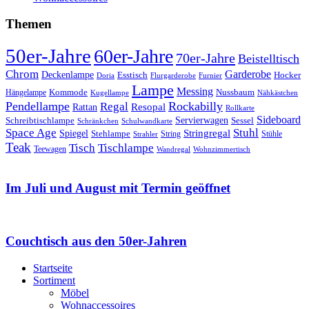
Themen
50er-Jahre
60er-Jahre
70er-Jahre
Beistelltisch
Chrom
Garderobe
Deckenlampe
Esstisch
Hocker
Doria
Flurgarderobe
Furnier
Lampe
Messing
Kommode
Hängelampe
Nussbaum
Kugellampe
Nähkästchen
Pendellampe
Rockabilly
Regal
Rattan
Resopal
Rollkarte
Sideboard
Servierwagen
Schreibtischlampe
Sessel
Schränkchen
Schulwandkarte
Space Age
Stuhl
Stringregal
Spiegel
Stehlampe
Stühle
Strahler
String
Teak
Tischlampe
Tisch
Teewagen
Wandregal
Wohnzimmertisch
Im Juli und August mit Termin geöffnet
Couchtisch aus den 50er-Jahren
Startseite
Sortiment
Möbel
Wohnaccessoires